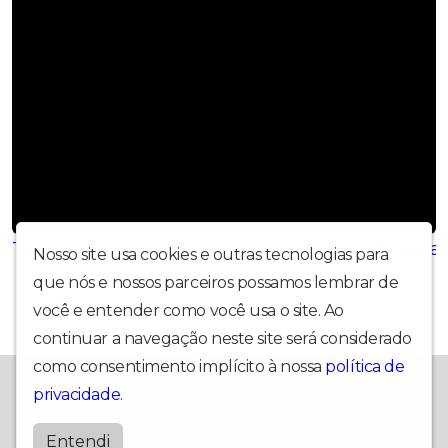
Tocantins terá, pela primeira vez, feriado es
Nosso site usa cookies e outras tecnologias para
que nós e nossos parceiros possamos lembrar de
você e entender como você usa o site. Ao
continuar a navegação neste site será considerado
como consentimento implícito à nossa
política de
MÚSICAS, NOTÍCIAS E ENTRETENIMENTO
privacidade
.
Topfmaraguatins
Entendi