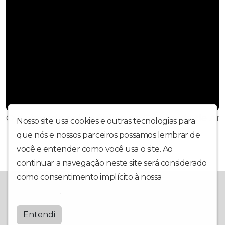
Ovacionado pelo público na Cavalgada de Ara
Nosso site usa cookies e outras tecnologias para
que nós e nossos parceiros possamos lembrar de
você e entender como você usa o site. Ao
continuar a navegação neste site será considerado
como consentimento implícito à nossa
política de
MÚSICAS, NOTÍCIAS E ENTRETENIMENTO
privacidade
.
Topfmaraguatins
Entendi